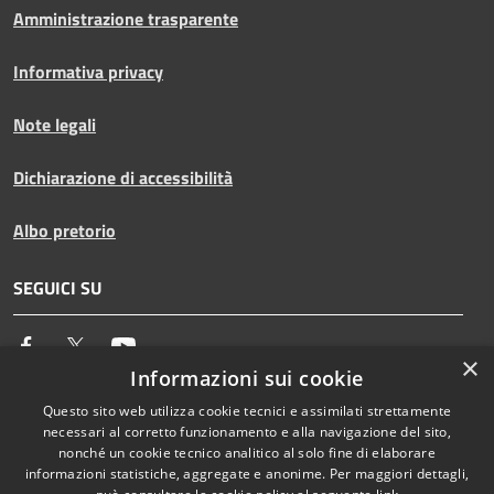
Amministrazione trasparente
Informativa privacy
Note legali
Dichiarazione di accessibilità
Albo pretorio
SEGUICI SU
Facebook
Twitter
Youtube
×
Informazioni sui cookie
Questo sito web utilizza cookie tecnici e assimilati strettamente
necessari al corretto funzionamento e alla navigazione del sito,
RSS
Copyright © 2026 • Comune di
nonché un cookie tecnico analitico al solo fine di elaborare
Accessibilità
Capannoli • Powered by
informazioni statistiche, aggregate e anonime. Per maggiori dettagli,