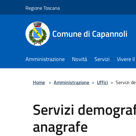
Salta al contenuto principale
Regione Toscana
Comune di Capannoli
Amministrazione
Novità
Servizi
Vivere 
Home
>
Amministrazione
>
Uffici
>
Servizi de
Servizi demografi
anagrafe